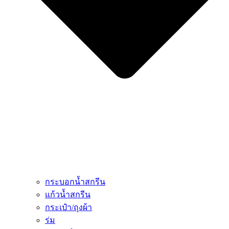
กระบอกน้ำสกรีน
แก้วน้ำสกรีน
กระเป๋า/ถุงผ้า
ร่ม