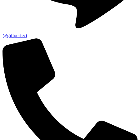
@giftperfect