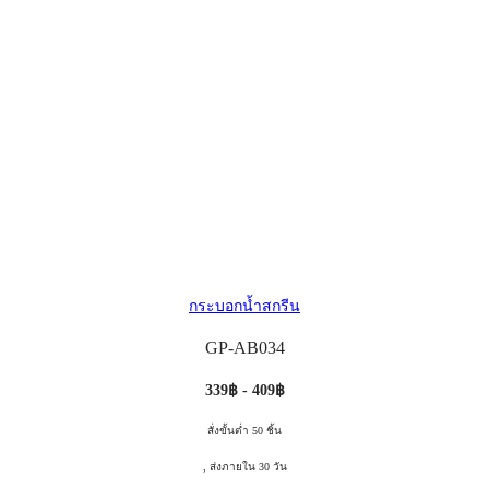
กระบอกน้ำสกรีน
GP-AB034
339฿ - 409฿
สั่งขั้นต่ำ 50 ชิ้น
, ส่งภายใน 30 วัน