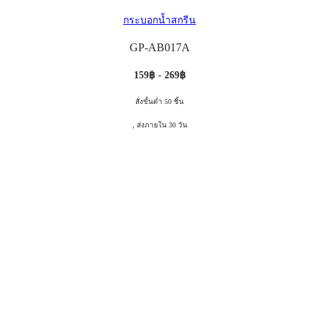
กระบอกน้ำสกรีน
GP-AB017A
159฿ - 269฿
สั่งขั้นต่ำ 50 ชิ้น
, ส่งภายใน 30 วัน