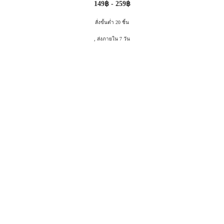
149฿ - 259฿
สั่งขั้นต่ำ 20 ชิ้น
, ส่งภายใน 7 วัน