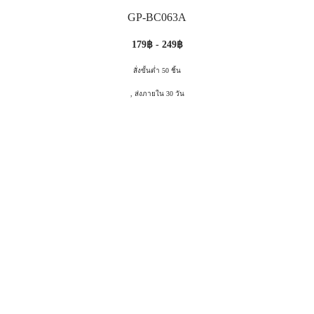
GP-BC063A
179฿ - 249฿
สั่งขั้นต่ำ 50 ชิ้น
, ส่งภายใน 30 วัน