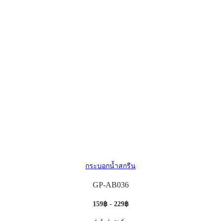
กระบอกน้ำสกรีน
GP-AB036
159฿ - 229฿