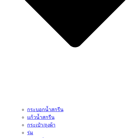
กระบอกน้ำสกรีน
แก้วน้ำสกรีน
กระเป๋า/ถุงผ้า
ร่ม