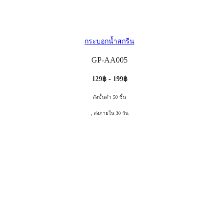
กระบอกน้ำสกรีน
GP-AA005
129฿ - 199฿
สั่งขั้นต่ำ 50 ชิ้น
, ส่งภายใน 30 วัน