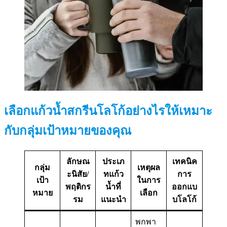
เลือกแก้วน้ำสกรีนโลโก้อย่างไรให้เหมาะ
กับกลุ่มเป้าหมายของคุณ
ลักษณ
ประเภ
เทคนิค
กลุ่ม
เหตุผล
ะนิสัย/
ทแก้ว
การ
เป้า
ในการ
พฤติกร
น้ำที่
ออกแบ
หมาย
เลือก
รม
แนะนำ
บโลโก้
พกพา