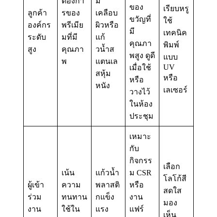
ต้องกา
ม
ของ
เรียบหรู
ลูกค้า
รของ
เคลือบ
ขวัญที่
ใช้
องค์กร
พรีเมีย
ผิวหรือ
มี
เทคนิค
ระดับ
มที่มี
แก้
คุณภา
พิมพ์
สูง
คุณภา
วน้ำส
พสูง ดูดี
แบบ
พ
แตนเล
UV
เมื่อใช้
สหุ้ม
หรือ
หรือ
หนัง
เลเซอร์
วางไว้
ในห้อง
ประชุม
เหมาะ
กับ
กิจกรร
เลือก
เน้น
แก้วน้ำ
ม CSR
โลโก้สี
ผู้เข้า
ความ
พลาสติ
หรือ
สดใส
ร่วม
ทนทาน
กแข็ง
งาน
มอง
งาน
ใช้ใน
แรง
แฟร์
เห็น