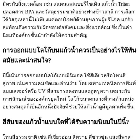
มิตรกับสิ่งแวดล้อม เช่น สแตนเลสแบบรีไซเคิล แก้วน้ำ Tritan
ปลอดสาร BPA และวัสดุธรรมชาติอย่างฟางข้าวสาลี การเลือก
ใช้วัสดุเหล่านี้ไม่เพียงแค่ตอบโจทย์ด้านสุขภาพผู้บริโภค แต่ยัง
สะท้อนถึงความรับผิดชอบต่อสังคมและสิ่งแวดล้อม ซึ่งเป็นค่า
นิยมที่องค์กรชั้นนำกำลังให้ความสำคัญ
การออกแบบโลโก้บนแก้วน้ำควรเป็นอย่างไรให้ทัน
สมัยและน่าสนใจ?
ปีนี้เน้นการออกแบบโลโก้แบบมินิมอล ใช้สีเดียวหรือโทนสี
สุภาพ เน้นความคมชัดและอ่านง่าย โดยเฉพาะเทคนิคการพิมพ์
แบบเลเซอร์หรือ UV ที่สามารถคงทนและดูหรูหรา เหมาะกับ
ภาพลักษณ์ขององค์กรยุคใหม่ โลโก้ขนาดกลางที่วางตำแหน่ง
อย่างสมดุลก็เป็นอีกหนึ่งปัจจัยที่ช่วยให้แก้วน้ำดูมีมูลค่าเพิ่มขึ้น
สีสันของแก้วน้ำแบบใดที่ได้รับความนิยมในปีนี้?
โทนสีธรรมชาติ เช่น สีเขียวอ่อน สีทราย สีขาวขุ่น และสีพาส