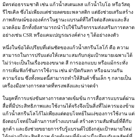
มิตรต่อธรรมชาติ เช่น แก้วน้ำสเตนเลส แก้วน้ำไบโอ หรือวัสดุ
รีไซเคิล ซึ่งไม่เพียงแต่ช่วยลดขยะพลาสติก แต่ยังช่วยเสริมสร้าง
ภาพลักษณ์ขององค์กรในฐานะแบรนด์ที่ใส่ใจต่อสังคมและสิ่ง
แวดล้อม อีกทั้งยังสามารถนำไปใช้ในกิจกรรมส่งเสริมการตลาด
อย่างเช่น CSR หรือแคมเปญรณรงค์ต่าง ๆ ได้อย่างลงตัว
หนึ่งในข้อได้เปรียบที่เด่นชัดของแก้วน้ำสกรีนโลโก้ คือ ความ
สามารถในการปรับแต่งให้เหมาะสมกับกลุ่มเป้าหมายเฉพาะได้
ไม่ว่าจะเป็นในเรื่องของขนาด สี การออกแบบ หรือแม้กระทั่ง
การเพิ่มฟังก์ชันการใช้งาน เช่น ฝาปิดกันหก หรือฉนวนกัน
ความร้อน ซึ่งทั้งหมดนี้สามารถทำให้สินค้าชิ้นเล็ก ๆ กลายเป็น
เครื่องมือทางการตลาดที่ทรงพลังและน่าจดจำ
ในยุคที่การแข่งขันทางการตลาดเข้มข้น การสื่อสารแบรนด์ผ่าน
สื่อที่มีประสิทธิภาพและใช้งานได้จริงจึงเป็นสิ่งที่ไม่ควรมองข้าม
แก้วน้ำสกรีนโลโก้ไม่เพียงแต่ตอบโจทย์ในแง่ของการใช้งาน แต่
ยังตอบโจทย์ในด้านการสร้างแบรนด์ สร้างความสัมพันธ์ที่ดีกับ
ลูกค้า และยังช่วยขยายการรับรู้แบรนด์ไปยังกลุ่มเป้าหมายใหม่
ได้อย่างมีประสิทธิภาพ ด้วยต้นทุนที่คุ้มค่าเมื่อเทียบกับผลลัพธ์ที่