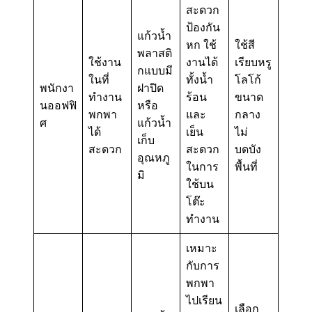
สะดวก
ป้องกัน
แก้วน้ำ
หก ใช้
ใช้สี
พลาสติ
ใช้งาน
งานได้
เรียบหรู
กแบบมี
ในที่
ทั้งน้ำ
โลโก้
พนักงา
ฝาปิด
ทำงาน
ร้อน
ขนาด
นออฟฟิ
หรือ
พกพา
และ
กลาง
ศ
แก้วน้ำ
ได้
เย็น
ไม่
เก็บ
สะดวก
สะดวก
บดบัง
อุณหภู
ในการ
พื้นที่
มิ
ใช้บน
โต๊ะ
ทำงาน
เหมาะ
กับการ
พกพา
ไปเรียน
เลือก