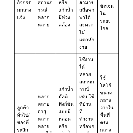
กิจกรร
สถานก
หรือ
สามาร
ชัดเจน
มกลาง
ารณ์
แก้วน้ำ
ถถือพก
ใน
แจ้ง
หลาก
มีห่วง
พาได้
ระยะ
หลาย
คล้อง
สะดวก
ไกล
ไม่
แตกหัก
ง่าย
ใช้งาน
ได้
หลาย
ใช้
สถานก
โลโก้
แก้วน้ำ
ารณ์
ขนาด
หลาก
มัลติ
เช่น ใช้
กลาง
หลาย
ฟังก์ชัน
ที่บ้าน
ลูกค้า
วางใน
อายุ
แบบมี
ที่
ทั่วไป/
พื้นที่
หลาก
หลอด
ทำงาน
ของที่
ตรง
หลาย
หรือ
หรือพก
ระลึก
กลาง