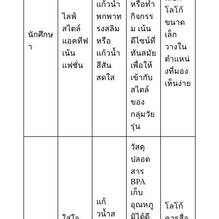
แก้วน้ำ
หรือทำ
โลโก้
ไลฟ์
พกพาท
กิจกรร
ขนาด
สไตล์
รงสลิม
ม เน้น
นักศึกษ
เล็ก
แอคทีฟ
หรือ
ดีไซน์ที่
า
วางใน
เน้น
แก้วน้ำ
ทันสมัย
ตำแหน่
แฟชั่น
สีสัน
เพื่อให้
งที่มอง
สดใส
เข้ากับ
เห็นง่าย
สไตล์
ของ
กลุ่มวัย
รุ่น
วัสดุ
ปลอด
สาร
BPA
เก็บ
แก้
อุณหภู
โลโก้
วน้ำส
มิได้ดี
ใส่ใจ
ควรสื่อ