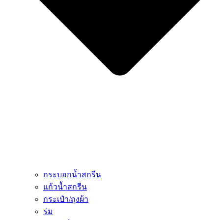
กระบอกน้ำสกรีน
แก้วน้ำสกรีน
กระเป๋า/ถุงผ้า
ร่ม