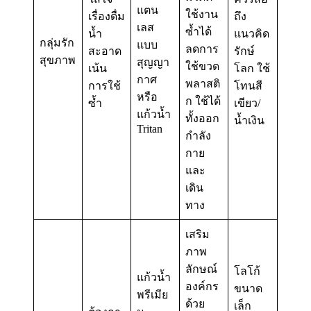
แตน
ใช้งาน
เรื่องดื่ม
ถึง
เลส
ซ้ำได้
น้ำ
แนวคิด
กลุ่มรัก
แบบ
ลดการ
สะอาด
รักษ์
สุขภาพ
สุญญา
ใช้ขวด
เน้น
โลก ใช้
กาศ
พลาสติ
การใช้
โทนสี
หรือ
ก ใช้ได้
ซ้ำ
เขียว/
แก้วน้ำ
ทั้งออก
น้ำเงิน
Tritan
กำลัง
กาย
และ
เดิน
ทาง
เสริม
ภาพ
ลักษณ์
โลโก้
แก้วน้ำ
องค์กร
ขนาด
พรีเมีย
ด้วย
เล็ก