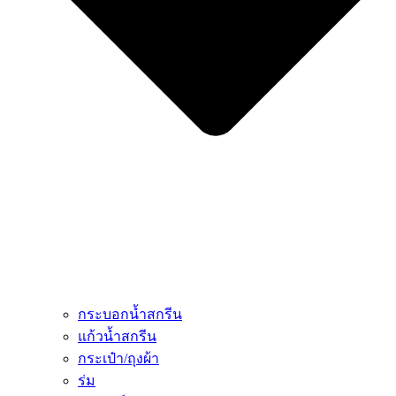
กระบอกน้ำสกรีน
แก้วน้ำสกรีน
กระเป๋า/ถุงผ้า
ร่ม