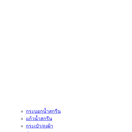
กระบอกน้ำสกรีน
แก้วน้ำสกรีน
กระเป๋า/ถุงผ้า