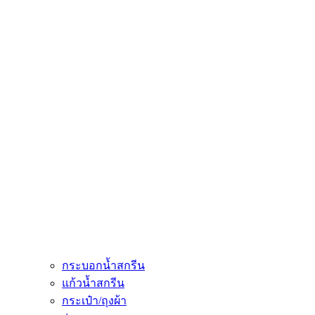
กระบอกน้ำสกรีน
แก้วน้ำสกรีน
กระเป๋า/ถุงผ้า