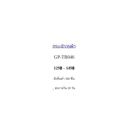
กระเป๋า/ถุงผ้า
GP-TB046
129฿ - 149฿
สั่งขั้นต่ำ 300 ชิ้น
, ส่งภายใน 30 วัน