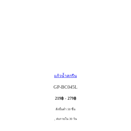
แก้วน้ำสกรีน
GP-BC045L
219฿ - 279฿
สั่งขั้นต่ำ 50 ชิ้น
, ส่งภายใน 30 วัน