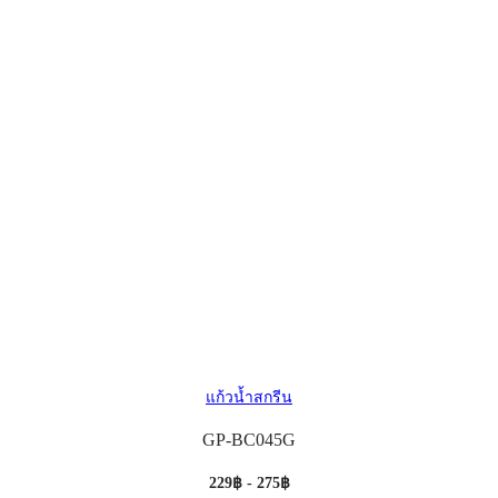
แก้วน้ำสกรีน
GP-BC045G
229฿ - 275฿