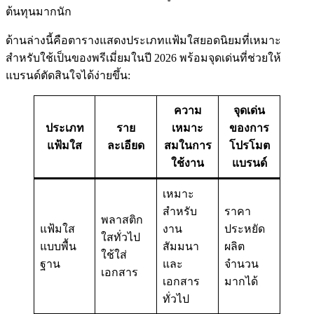
ต้นทุนมากนัก
ด้านล่างนี้คือตารางแสดงประเภทแฟ้มใสยอดนิยมที่เหมาะ
สำหรับใช้เป็นของพรีเมี่ยมในปี 2026 พร้อมจุดเด่นที่ช่วยให้
แบรนด์ตัดสินใจได้ง่ายขึ้น:
ความ
จุดเด่น
ประเภท
ราย
เหมาะ
ของการ
แฟ้มใส
ละเอียด
สมในการ
โปรโมต
ใช้งาน
แบรนด์
เหมาะ
สำหรับ
ราคา
พลาสติก
แฟ้มใส
งาน
ประหยัด
ใสทั่วไป
แบบพื้น
สัมมนา
ผลิต
ใช้ใส่
ฐาน
และ
จำนวน
เอกสาร
เอกสาร
มากได้
ทั่วไป