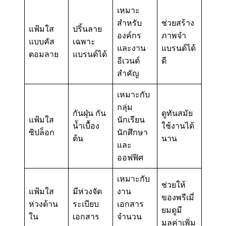
เหมาะ
สำหรับ
ช่วยสร้าง
แฟ้มใส
ปริ้นลาย
องค์กร
ภาพจำ
แบบคัส
เฉพาะ
และงาน
แบรนด์ได้
ตอมลาย
แบรนด์ได้
อีเวนต์
ดี
สำคัญ
เหมาะกับ
กลุ่ม
กันฝุ่น กัน
ดูทันสมัย
แฟ้มใส
นักเรียน
น้ำเบื้อง
ใช้งานได้
ซิปล็อก
นักศึกษา
ต้น
นาน
และ
ออฟฟิศ
เหมาะกับ
ช่วยให้
แฟ้มใส
มีห่วงจัด
งาน
ของพรีเมี่
ห่วงด้าน
ระเบียบ
เอกสาร
ยมดูมี
ใน
เอกสาร
จำนวน
มูลค่าเพิ่ม