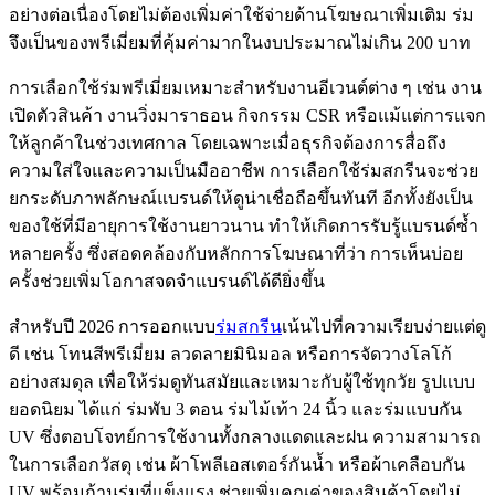
อย่างต่อเนื่องโดยไม่ต้องเพิ่มค่าใช้จ่ายด้านโฆษณาเพิ่มเติม ร่ม
จึงเป็นของพรีเมี่ยมที่คุ้มค่ามากในงบประมาณไม่เกิน 200 บาท
การเลือกใช้ร่มพรีเมี่ยมเหมาะสำหรับงานอีเวนต์ต่าง ๆ เช่น งาน
เปิดตัวสินค้า งานวิ่งมาราธอน กิจกรรม CSR หรือแม้แต่การแจก
ให้ลูกค้าในช่วงเทศกาล โดยเฉพาะเมื่อธุรกิจต้องการสื่อถึง
ความใส่ใจและความเป็นมืออาชีพ การเลือกใช้ร่มสกรีนจะช่วย
ยกระดับภาพลักษณ์แบรนด์ให้ดูน่าเชื่อถือขึ้นทันที อีกทั้งยังเป็น
ของใช้ที่มีอายุการใช้งานยาวนาน ทำให้เกิดการรับรู้แบรนด์ซ้ำ
หลายครั้ง ซึ่งสอดคล้องกับหลักการโฆษณาที่ว่า การเห็นบ่อย
ครั้งช่วยเพิ่มโอกาสจดจำแบรนด์ได้ดียิ่งขึ้น
สำหรับปี 2026 การออกแบบ
ร่มสกรีน
เน้นไปที่ความเรียบง่ายแต่ดู
ดี เช่น โทนสีพรีเมี่ยม ลวดลายมินิมอล หรือการจัดวางโลโก้
อย่างสมดุล เพื่อให้ร่มดูทันสมัยและเหมาะกับผู้ใช้ทุกวัย รูปแบบ
ยอดนิยม ได้แก่ ร่มพับ 3 ตอน ร่มไม้เท้า 24 นิ้ว และร่มแบบกัน
UV ซึ่งตอบโจทย์การใช้งานทั้งกลางแดดและฝน ความสามารถ
ในการเลือกวัสดุ เช่น ผ้าโพลีเอสเตอร์กันน้ำ หรือผ้าเคลือบกัน
UV พร้อมก้านร่มที่แข็งแรง ช่วยเพิ่มคุณค่าของสินค้าโดยไม่