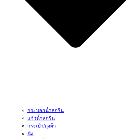
กระบอกน้ำสกรีน
แก้วน้ำสกรีน
กระเป๋า/ถุงผ้า
ร่ม