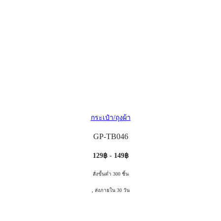
กระเป๋า/ถุงผ้า
GP-TB046
129฿ - 149฿
สั่งขั้นต่ำ 300 ชิ้น
, ส่งภายใน 30 วัน