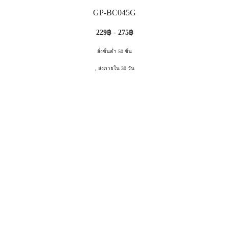
GP-BC045G
229฿ - 275฿
สั่งขั้นต่ำ 50 ชิ้น
, ส่งภายใน 30 วัน