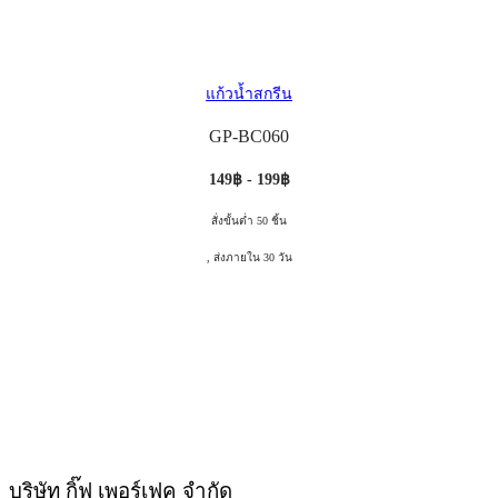
แก้วน้ำสกรีน
GP-BC060
149฿ - 199฿
สั่งขั้นต่ำ 50 ชิ้น
, ส่งภายใน 30 วัน
บริษัท กิ๊ฟ เพอร์เฟค จำกัด