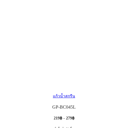
แก้วน้ำสกรีน
GP-BC045L
219฿ - 279฿