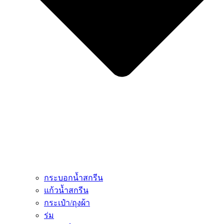
กระบอกน้ำสกรีน
แก้วน้ำสกรีน
กระเป๋า/ถุงผ้า
ร่ม