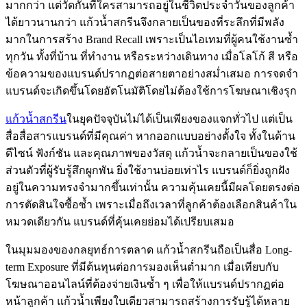
มากกว่า แต่วัดกันที่ใครสามารถอยู่ในชีวิตประจำวันของลูกค้า
ได้ยาวนานกว่า แก้วน้ำสกรีนจึงกลายเป็นของที่ระลึกที่มีพลัง
มากในการสร้าง Brand Recall เพราะเป็นไอเทมที่ผู้คนใช้งานซ้ำ
ทุกวัน ทั้งที่บ้าน ที่ทำงาน หรือระหว่างเดินทาง เมื่อโลโก้ สี หรือ
ข้อความของแบรนด์ปรากฏต่อสายตาอย่างสม่ำเสมอ การจดจำ
แบรนด์จะเกิดขึ้นโดยอัตโนมัติโดยไม่ต้องใช้การโฆษณาเชิงรุก
แก้วน้ำสกรีน
ในยุคปัจจุบันไม่ได้เป็นเพียงของแจกทั่วไป แต่เป็น
สื่อสื่อสารแบรนด์ที่มีคุณค่า หากออกแบบอย่างตั้งใจ ทั้งในด้าน
ดีไซน์ ฟังก์ชัน และคุณภาพของวัสดุ แก้วน้ำจะกลายเป็นของใช้
ส่วนตัวที่ผู้รับรู้สึกผูกพัน ยิ่งใช้งานบ่อยเท่าไร แบรนด์ก็ยิ่งถูกฝัง
อยู่ในความทรงจำมากขึ้นเท่านั้น ความคุ้นเคยนี้มีผลโดยตรงต่อ
การตัดสินใจซื้อซ้ำ เพราะเมื่อถึงเวลาที่ลูกค้าต้องเลือกสินค้าใน
หมวดเดียวกัน แบรนด์ที่คุ้นเคยย่อมได้เปรียบเสมอ
ในมุมมองของกลยุทธ์การตลาด แก้วน้ำสกรีนถือเป็นสื่อ Long-
term Exposure ที่มีต้นทุนต่อการมองเห็นต่ำมาก เมื่อเทียบกับ
โฆษณาออนไลน์ที่ต้องจ่ายเงินซ้ำ ๆ เพื่อให้แบรนด์ปรากฏต่อ
หน้าลูกค้า แก้วน้ำเพียงใบเดียวสามารถสร้างการรับรู้ได้หลาย