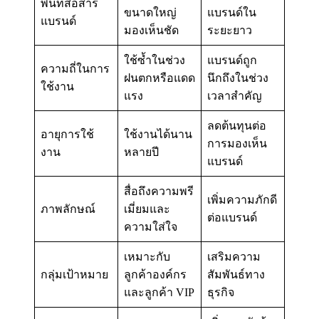
พื้นที่สื่อสาร
ขนาดใหญ่
แบรนด์ใน
แบรนด์
มองเห็นชัด
ระยะยาว
ใช้ซ้ำในช่วง
แบรนด์ถูก
ความถี่ในการ
ฝนตกหรือแดด
นึกถึงในช่วง
ใช้งาน
แรง
เวลาสำคัญ
ลดต้นทุนต่อ
อายุการใช้
ใช้งานได้นาน
การมองเห็น
งาน
หลายปี
แบรนด์
สื่อถึงความพรี
เพิ่มความภักดี
ภาพลักษณ์
เมี่ยมและ
ต่อแบรนด์
ความใส่ใจ
เหมาะกับ
เสริมความ
กลุ่มเป้าหมาย
ลูกค้าองค์กร
สัมพันธ์ทาง
และลูกค้า VIP
ธุรกิจ