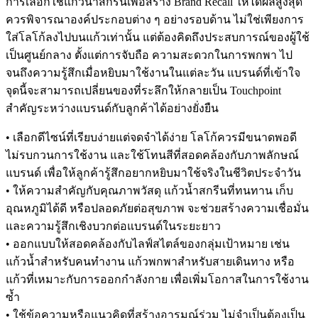
การเลือกใช้แก้วน้ำสกรีนเพื่อสร้าง Brand Recall ให้ได้ผลสูงสุด
ควรพิจารณาองค์ประกอบต่าง ๆ อย่างรอบด้าน ไม่ใช่เพียงการ
ใส่โลโก้ลงไปบนแก้วเท่านั้น แต่ต้องคิดถึงประสบการณ์ของผู้ใช้
เป็นศูนย์กลาง ตั้งแต่การจับถือ ความสะดวกในการพกพา ไป
จนถึงความรู้สึกเมื่อหยิบมาใช้งานในแต่ละวัน แบรนด์ที่เข้าใจ
จุดนี้จะสามารถเปลี่ยนของที่ระลึกให้กลายเป็น Touchpoint
สำคัญระหว่างแบรนด์กับลูกค้าได้อย่างยั่งยืน
• เลือกดีไซน์ที่เรียบง่ายแต่จดจำได้ง่าย โลโก้ควรมีขนาดพอดี
ไม่รบกวนการใช้งาน และใช้โทนสีที่สอดคล้องกับภาพลักษณ์
แบรนด์ เพื่อให้ลูกค้ารู้สึกอยากหยิบมาใช้จริงในชีวิตประจำวัน
• ให้ความสำคัญกับคุณภาพวัสดุ แก้วน้ำสกรีนที่ทนทาน เก็บ
อุณหภูมิได้ดี หรือปลอดภัยต่อสุขภาพ จะช่วยสร้างความเชื่อมั่น
และความรู้สึกเชิงบวกต่อแบรนด์ในระยะยาว
• ออกแบบให้สอดคล้องกับไลฟ์สไตล์ของกลุ่มเป้าหมาย เช่น
แก้วน้ำสำหรับคนทำงาน แก้วพกพาสำหรับสายเดินทาง หรือ
แก้วที่เหมาะกับการออกกำลังกาย เพื่อเพิ่มโอกาสในการใช้งาน
ซ้ำ
• ใช้ข้อความหรือแนวคิดที่สร้างอารมณ์ร่วม ไม่จำเป็นต้องเป็น