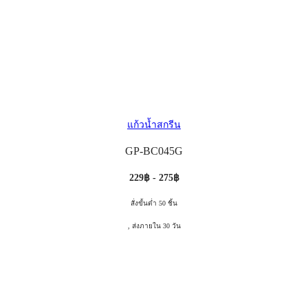
แก้วน้ำสกรีน
GP-BC045G
229฿ - 275฿
สั่งขั้นต่ำ 50 ชิ้น
, ส่งภายใน 30 วัน