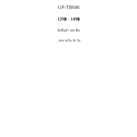
GP-TB046
129฿ - 149฿
สั่งขั้นต่ำ 300 ชิ้น
, ส่งภายใน 30 วัน