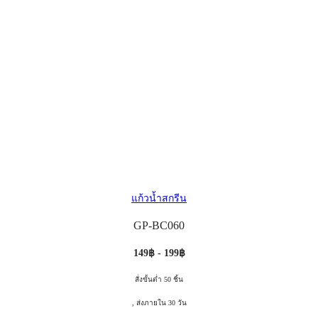
แก้วน้ำสกรีน
GP-BC060
149฿ - 199฿
สั่งขั้นต่ำ 50 ชิ้น
, ส่งภายใน 30 วัน