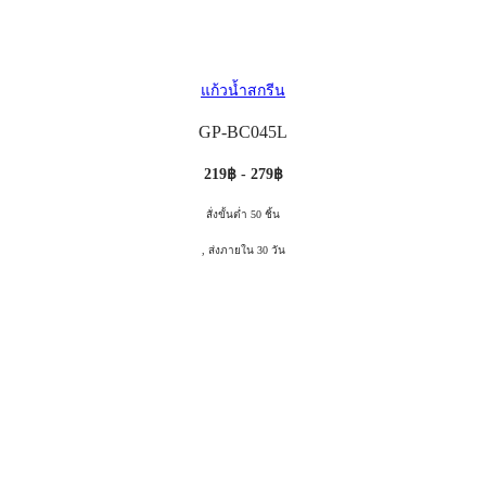
แก้วน้ำสกรีน
GP-BC045L
219฿ - 279฿
สั่งขั้นต่ำ 50 ชิ้น
, ส่งภายใน 30 วัน