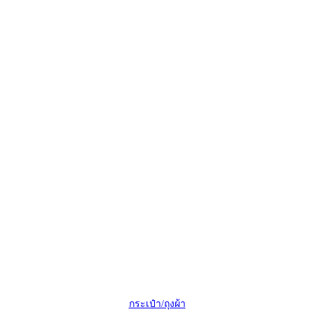
กระเป๋า/ถุงผ้า