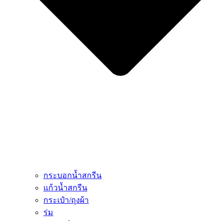
กระบอกน้ำสกรีน
แก้วน้ำสกรีน
กระเป๋า/ถุงผ้า
ร่ม