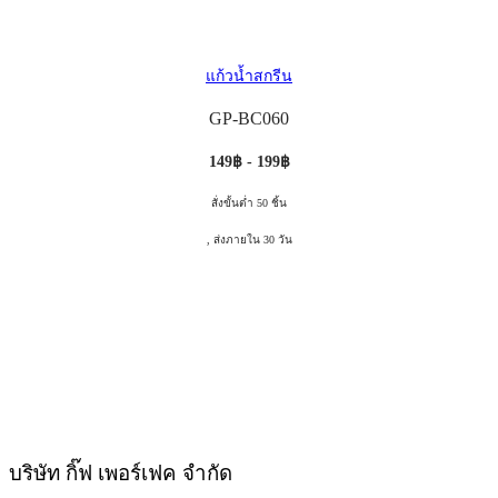
แก้วน้ำสกรีน
GP-BC060
149฿ - 199฿
สั่งขั้นต่ำ 50 ชิ้น
, ส่งภายใน 30 วัน
บริษัท กิ๊ฟ เพอร์เฟค จำกัด