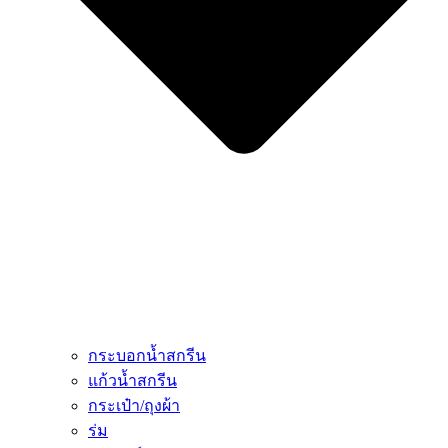
กระบอกน้ำสกรีน
แก้วน้ำสกรีน
กระเป๋า/ถุงผ้า
ร่ม