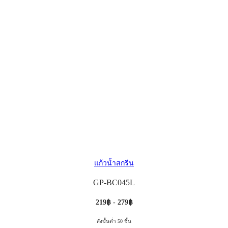
แก้วน้ำสกรีน
GP-BC045L
219฿ - 279฿
สั่งขั้นต่ำ 50 ชิ้น