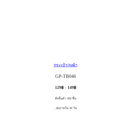
กระเป๋า/ถุงผ้า
GP-TB046
129฿ - 149฿
สั่งขั้นต่ำ 300 ชิ้น
, ส่งภายใน 30 วัน