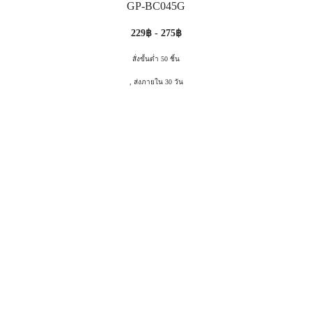
GP-BC045G
229฿ - 275฿
สั่งขั้นต่ำ 50 ชิ้น
, ส่งภายใน 30 วัน