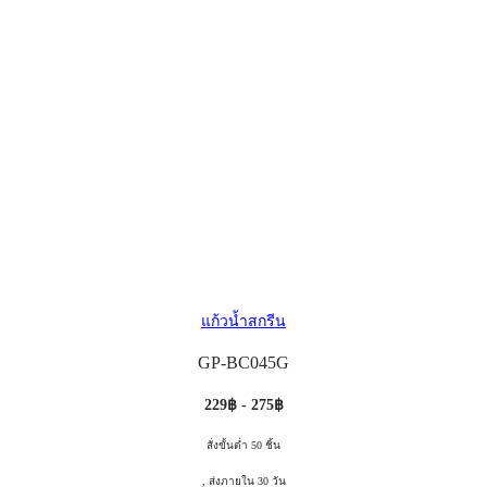
แก้วน้ำสกรีน
GP-BC045G
229฿ - 275฿
สั่งขั้นต่ำ 50 ชิ้น
, ส่งภายใน 30 วัน