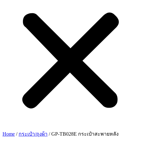
Home
/
กระเป๋า/ถุงผ้า
/ GP-TB028E กระเป๋าสะพายหลัง