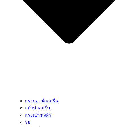
กระบอกน้ำสกรีน
แก้วน้ำสกรีน
กระเป๋า/ถุงผ้า
ร่ม