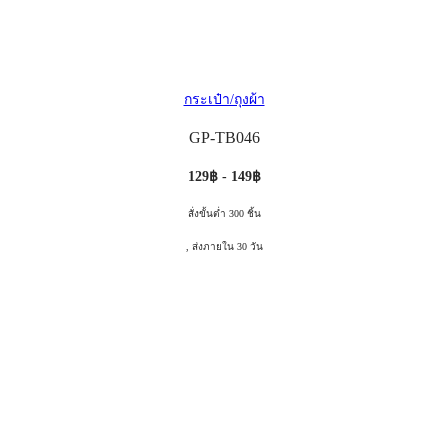
กระเป๋า/ถุงผ้า
GP-TB046
129฿ - 149฿
สั่งขั้นต่ำ 300 ชิ้น
, ส่งภายใน 30 วัน