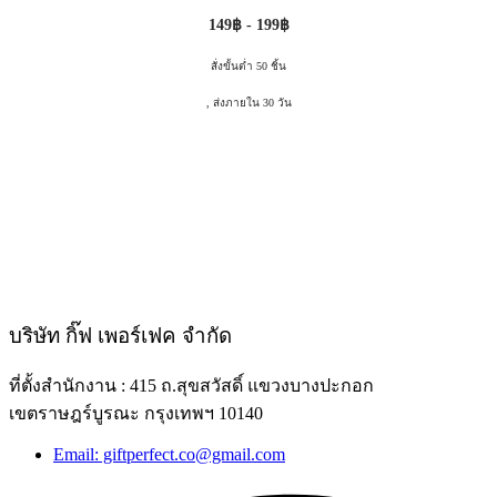
149฿ - 199฿
สั่งขั้นต่ำ 50 ชิ้น
, ส่งภายใน 30 วัน
บริษัท กิ๊ฟ เพอร์เฟค จำกัด
ที่ตั้งสำนักงาน : 415 ถ.สุขสวัสดิ์ แขวงบางปะกอก
เขตราษฎร์บูรณะ กรุงเทพฯ 10140
Email: giftperfect.co@gmail.com