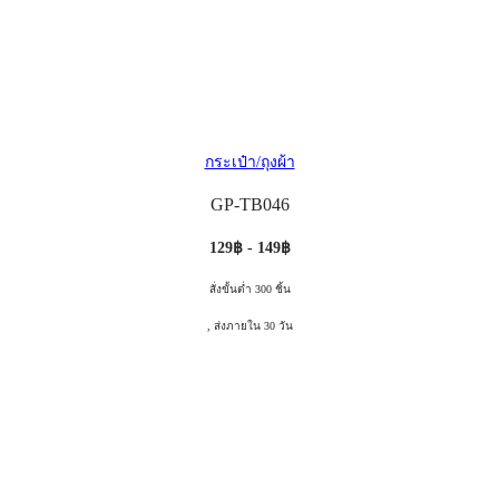
กระเป๋า/ถุงผ้า
GP-TB046
129฿ - 149฿
สั่งขั้นต่ำ 300 ชิ้น
, ส่งภายใน 30 วัน