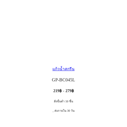
แก้วน้ำสกรีน
GP-BC045L
219฿ - 279฿
สั่งขั้นต่ำ 50 ชิ้น
, ส่งภายใน 30 วัน