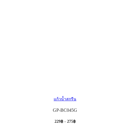
แก้วน้ำสกรีน
GP-BC045G
229฿ - 275฿