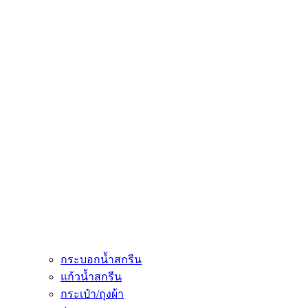
กระบอกน้ำสกรีน
แก้วน้ำสกรีน
กระเป๋า/ถุงผ้า