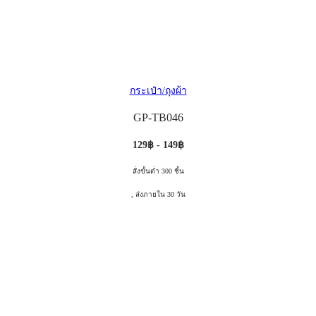
กระเป๋า/ถุงผ้า
GP-TB046
129฿ - 149฿
สั่งขั้นต่ำ 300 ชิ้น
, ส่งภายใน 30 วัน