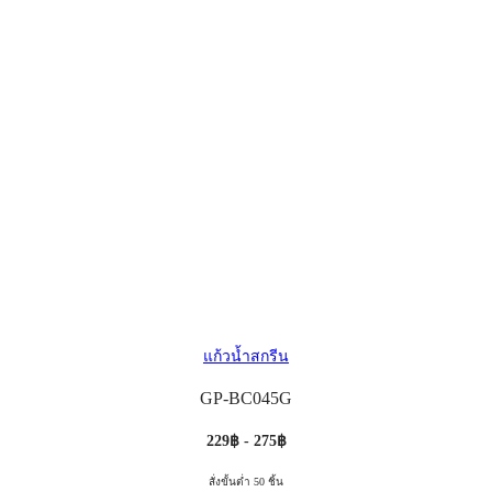
แก้วน้ำสกรีน
GP-BC045G
229฿ - 275฿
สั่งขั้นต่ำ 50 ชิ้น