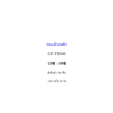
กระเป๋า/ถุงผ้า
GP-TB046
129฿ - 149฿
สั่งขั้นต่ำ 300 ชิ้น
, ส่งภายใน 30 วัน