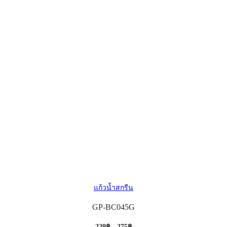
แก้วน้ำสกรีน
GP-BC045G
229฿ - 275฿