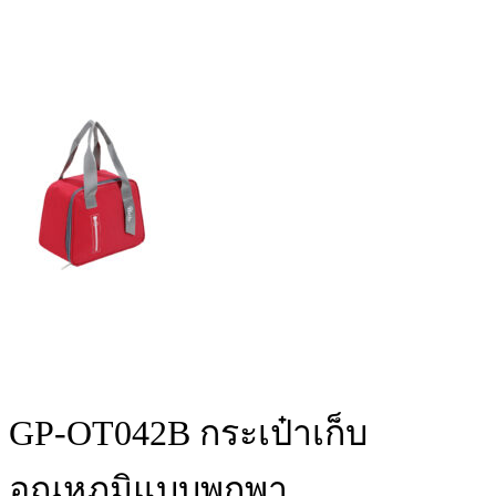
GP-OT042B กระเป๋าเก็บ
อุณหภูมิแบบพกพา