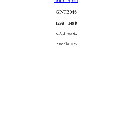
กระเป๋า/ถุงผ้า
GP-TB046
129฿ - 149฿
สั่งขั้นต่ำ 300 ชิ้น
, ส่งภายใน 30 วัน