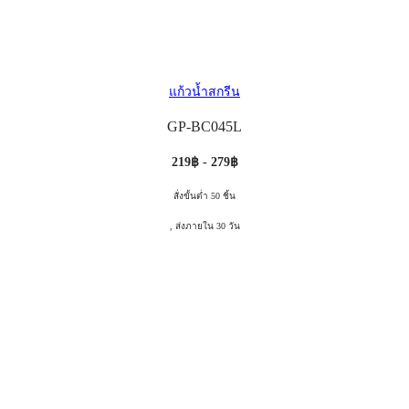
แก้วน้ำสกรีน
GP-BC045L
219฿ - 279฿
สั่งขั้นต่ำ 50 ชิ้น
, ส่งภายใน 30 วัน