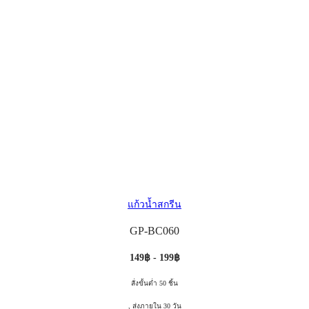
แก้วน้ำสกรีน
GP-BC060
149฿ - 199฿
สั่งขั้นต่ำ 50 ชิ้น
, ส่งภายใน 30 วัน