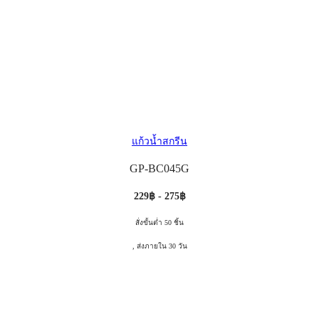
แก้วน้ำสกรีน
GP-BC045G
229฿ - 275฿
สั่งขั้นต่ำ 50 ชิ้น
, ส่งภายใน 30 วัน