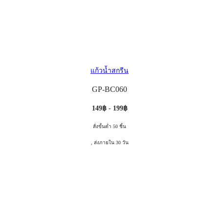
แก้วน้ำสกรีน
GP-BC060
149฿ - 199฿
สั่งขั้นต่ำ 50 ชิ้น
, ส่งภายใน 30 วัน