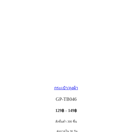
กระเป๋า/ถุงผ้า
GP-TB046
129฿ - 149฿
สั่งขั้นต่ำ 300 ชิ้น
, ส่งภายใน 30 วัน