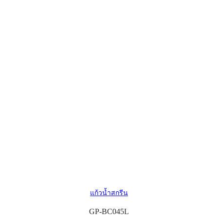
แก้วน้ำสกรีน
GP-BC045L