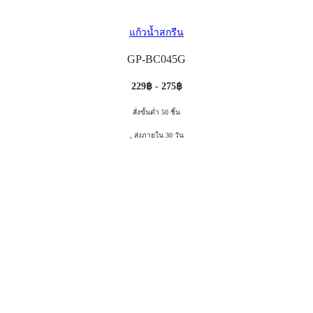
แก้วน้ำสกรีน
GP-BC045G
229฿ - 275฿
สั่งขั้นต่ำ 50 ชิ้น
, ส่งภายใน 30 วัน