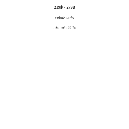
219฿ - 279฿
สั่งขั้นต่ำ 50 ชิ้น
, ส่งภายใน 30 วัน