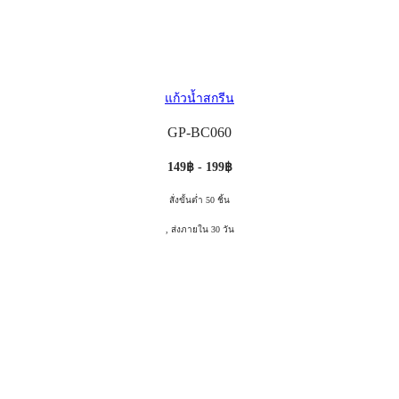
แก้วน้ำสกรีน
GP-BC060
149฿ - 199฿
สั่งขั้นต่ำ 50 ชิ้น
, ส่งภายใน 30 วัน