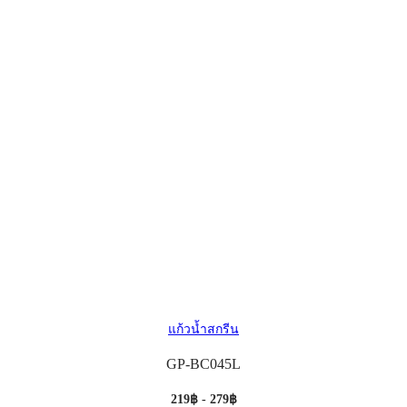
แก้วน้ำสกรีน
GP-BC045L
219฿ - 279฿