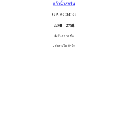
แก้วน้ำสกรีน
GP-BC045G
229฿ - 275฿
สั่งขั้นต่ำ 50 ชิ้น
, ส่งภายใน 30 วัน