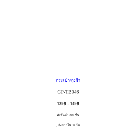
กระเป๋า/ถุงผ้า
GP-TB046
129฿ - 149฿
สั่งขั้นต่ำ 300 ชิ้น
, ส่งภายใน 30 วัน