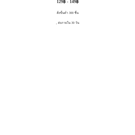
129฿ - 149฿
สั่งขั้นต่ำ 300 ชิ้น
, ส่งภายใน 30 วัน