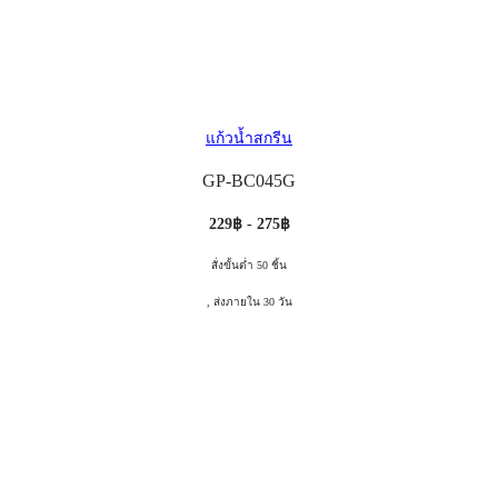
แก้วน้ำสกรีน
GP-BC045G
229฿ - 275฿
สั่งขั้นต่ำ 50 ชิ้น
, ส่งภายใน 30 วัน