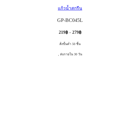
แก้วน้ำสกรีน
GP-BC045L
219฿ - 279฿
สั่งขั้นต่ำ 50 ชิ้น
, ส่งภายใน 30 วัน