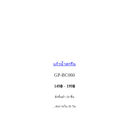
แก้วน้ำสกรีน
GP-BC060
149฿ - 199฿
สั่งขั้นต่ำ 50 ชิ้น
, ส่งภายใน 30 วัน