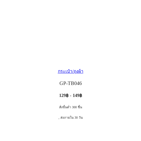
กระเป๋า/ถุงผ้า
GP-TB046
129฿ - 149฿
สั่งขั้นต่ำ 300 ชิ้น
, ส่งภายใน 30 วัน