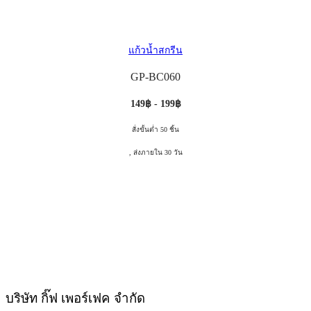
แก้วน้ำสกรีน
GP-BC060
149฿ - 199฿
สั่งขั้นต่ำ 50 ชิ้น
, ส่งภายใน 30 วัน
บริษัท กิ๊ฟ เพอร์เฟค จำกัด