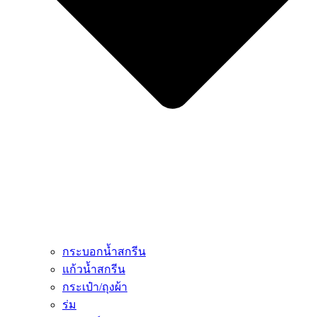
กระบอกน้ำสกรีน
แก้วน้ำสกรีน
กระเป๋า/ถุงผ้า
ร่ม