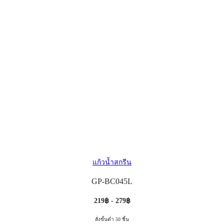
แก้วน้ำสกรีน
GP-BC045L
219฿ - 279฿
สั่งขั้นต่ำ 50 ชิ้น