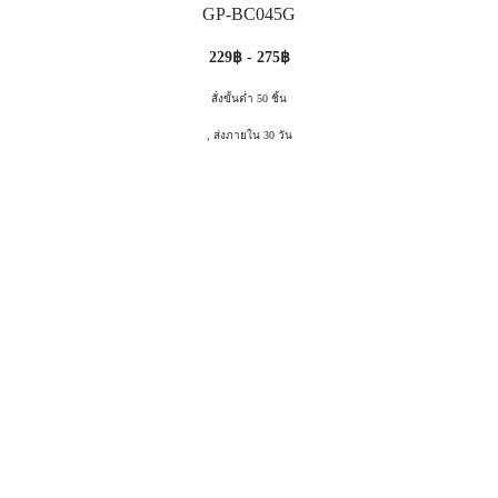
GP-BC045G
229฿ - 275฿
สั่งขั้นต่ำ 50 ชิ้น
, ส่งภายใน 30 วัน