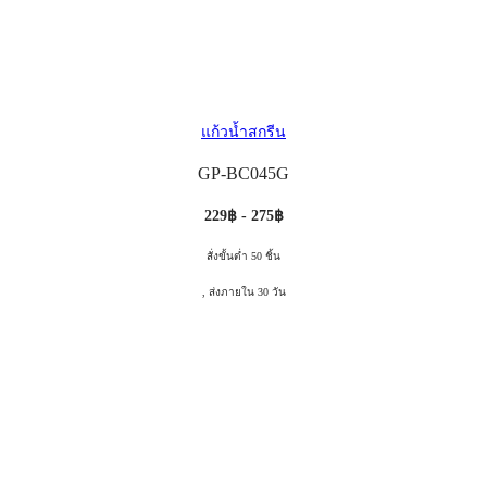
แก้วน้ำสกรีน
GP-BC045G
229฿ - 275฿
สั่งขั้นต่ำ 50 ชิ้น
, ส่งภายใน 30 วัน