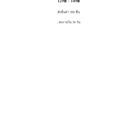
129฿ - 149฿
สั่งขั้นต่ำ 300 ชิ้น
, ส่งภายใน 30 วัน