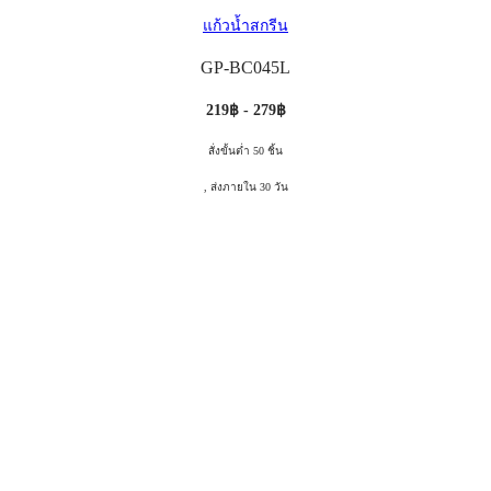
แก้วน้ำสกรีน
GP-BC045L
219฿ - 279฿
สั่งขั้นต่ำ 50 ชิ้น
, ส่งภายใน 30 วัน