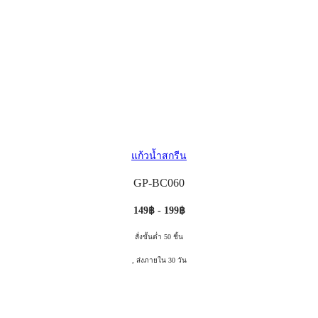
แก้วน้ำสกรีน
GP-BC060
149฿ - 199฿
สั่งขั้นต่ำ 50 ชิ้น
, ส่งภายใน 30 วัน