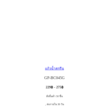
แก้วน้ำสกรีน
GP-BC045G
229฿ - 275฿
สั่งขั้นต่ำ 50 ชิ้น
, ส่งภายใน 30 วัน