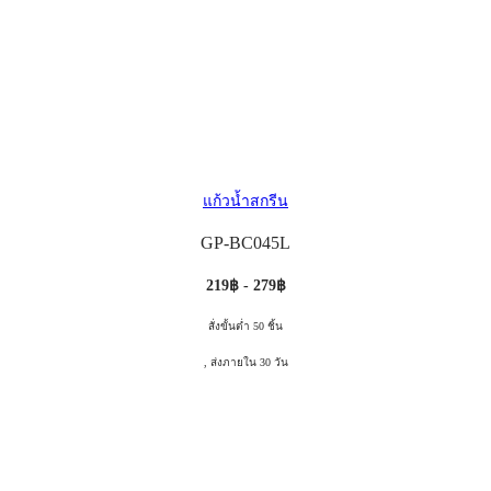
แก้วน้ำสกรีน
GP-BC045L
219฿ - 279฿
สั่งขั้นต่ำ 50 ชิ้น
, ส่งภายใน 30 วัน