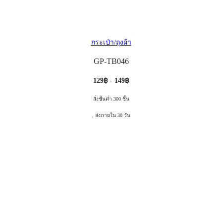
กระเป๋า/ถุงผ้า
GP-TB046
129฿ - 149฿
สั่งขั้นต่ำ 300 ชิ้น
, ส่งภายใน 30 วัน