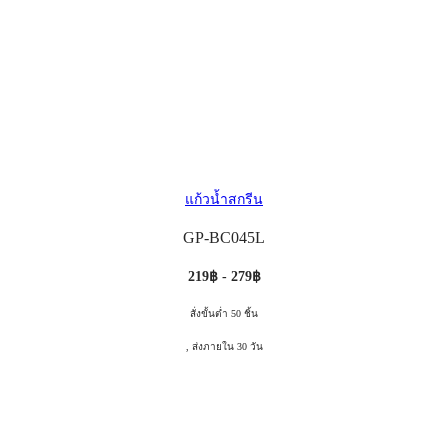
แก้วน้ำสกรีน
GP-BC045L
219฿ - 279฿
สั่งขั้นต่ำ 50 ชิ้น
, ส่งภายใน 30 วัน