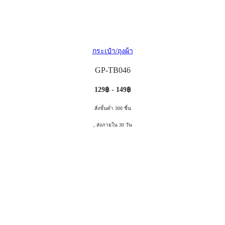
กระเป๋า/ถุงผ้า
GP-TB046
129฿ - 149฿
สั่งขั้นต่ำ 300 ชิ้น
, ส่งภายใน 30 วัน