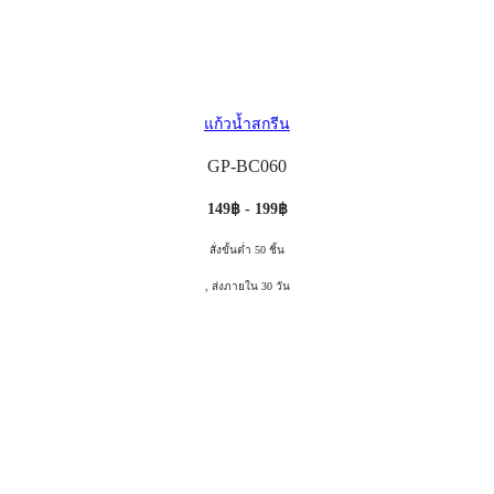
แก้วน้ำสกรีน
GP-BC060
149฿ - 199฿
สั่งขั้นต่ำ 50 ชิ้น
, ส่งภายใน 30 วัน