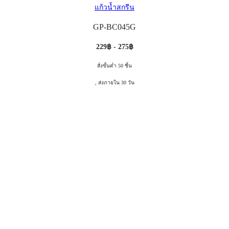
แก้วน้ำสกรีน
GP-BC045G
229฿ - 275฿
สั่งขั้นต่ำ 50 ชิ้น
, ส่งภายใน 30 วัน