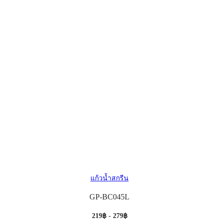
แก้วน้ำสกรีน
GP-BC045L
219฿ - 279฿