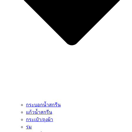
กระบอกน้ำสกรีน
แก้วน้ำสกรีน
กระเป๋า/ถุงผ้า
ร่ม