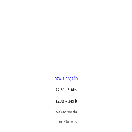
กระเป๋า/ถุงผ้า
GP-TB046
129฿ - 149฿
สั่งขั้นต่ำ 300 ชิ้น
, ส่งภายใน 30 วัน