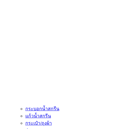
กระบอกน้ำสกรีน
แก้วน้ำสกรีน
กระเป๋า/ถุงผ้า