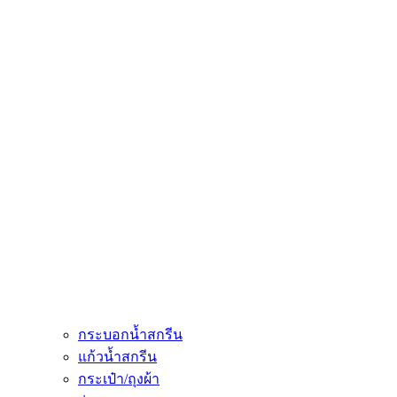
กระบอกน้ำสกรีน
แก้วน้ำสกรีน
กระเป๋า/ถุงผ้า