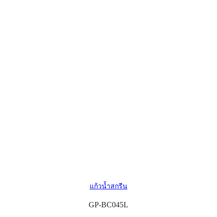
แก้วน้ำสกรีน
GP-BC045L