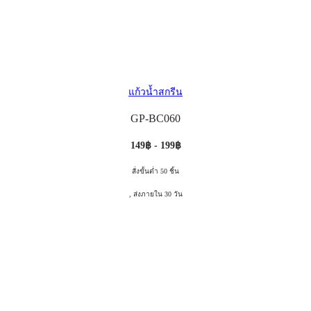
แก้วน้ำสกรีน
GP-BC060
149฿ - 199฿
สั่งขั้นต่ำ 50 ชิ้น
, ส่งภายใน 30 วัน