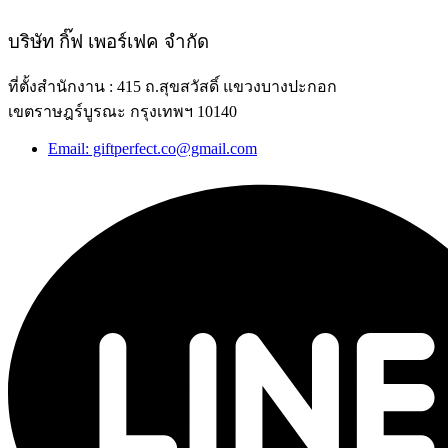
บริษัท กิ๊ฟ เพอร์เฟค จำกัด
ที่ตั้งสำนักงาน : 415 ถ.สุขสวัสดิ์ แขวงบางปะกอก
เขตราษฎร์บูรณะ กรุงเทพฯ 10140
Email: giftperfect.co@gmail.com