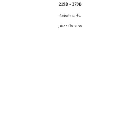
219฿ - 279฿
สั่งขั้นต่ำ 50 ชิ้น
, ส่งภายใน 30 วัน