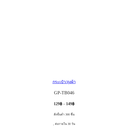
กระเป๋า/ถุงผ้า
GP-TB046
129฿ - 149฿
สั่งขั้นต่ำ 300 ชิ้น
, ส่งภายใน 30 วัน