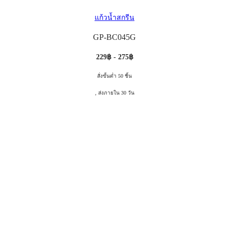
แก้วน้ำสกรีน
GP-BC045G
229฿ - 275฿
สั่งขั้นต่ำ 50 ชิ้น
, ส่งภายใน 30 วัน