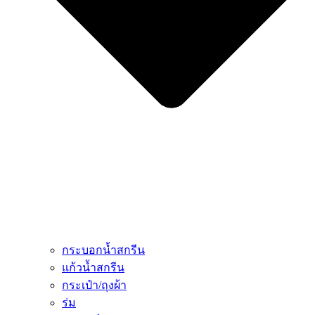
กระบอกน้ำสกรีน
แก้วน้ำสกรีน
กระเป๋า/ถุงผ้า
ร่ม