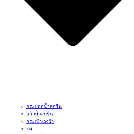
กระบอกน้ำสกรีน
แก้วน้ำสกรีน
กระเป๋า/ถุงผ้า
ร่ม