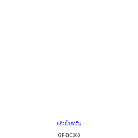
แก้วน้ำสกรีน
GP-BC060