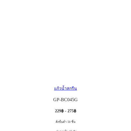
แก้วน้ำสกรีน
GP-BC045G
229฿ - 275฿
สั่งขั้นต่ำ 50 ชิ้น