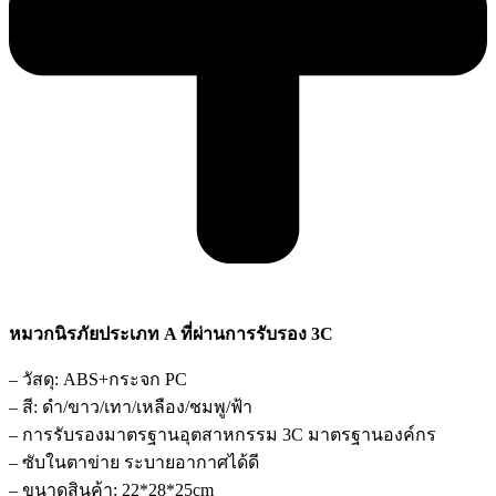
หมวกนิรภัยประเภท A ที่ผ่านการรับรอง 3C
– วัสดุ: ABS+กระจก PC
– สี: ดำ/ขาว/เทา/เหลือง/ชมพู/ฟ้า
– การรับรองมาตรฐานอุตสาหกรรม 3C มาตรฐานองค์กร
– ซับในตาข่าย ระบายอากาศได้ดี
– ขนาดสินค้า: 22*28*25cm