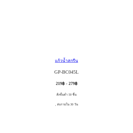
แก้วน้ำสกรีน
GP-BC045L
219฿ - 279฿
สั่งขั้นต่ำ 50 ชิ้น
, ส่งภายใน 30 วัน