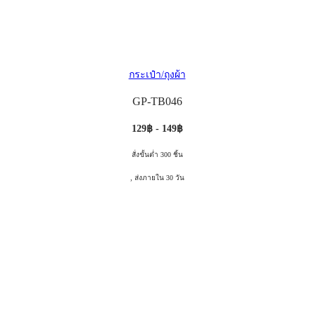
กระเป๋า/ถุงผ้า
GP-TB046
129฿ - 149฿
สั่งขั้นต่ำ 300 ชิ้น
, ส่งภายใน 30 วัน