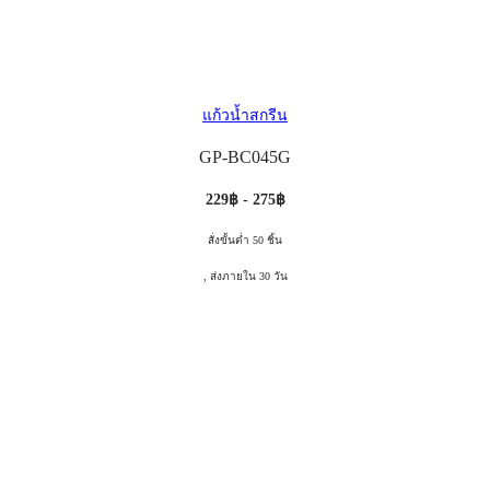
แก้วน้ำสกรีน
GP-BC045G
229฿ - 275฿
สั่งขั้นต่ำ 50 ชิ้น
, ส่งภายใน 30 วัน