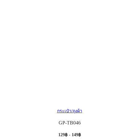
กระเป๋า/ถุงผ้า
GP-TB046
129฿ - 149฿