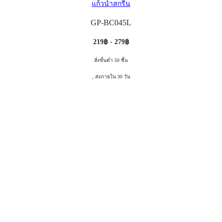
แก้วน้ำสกรีน
GP-BC045L
219฿ - 279฿
สั่งขั้นต่ำ 50 ชิ้น
, ส่งภายใน 30 วัน