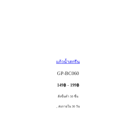
แก้วน้ำสกรีน
GP-BC060
149฿ - 199฿
สั่งขั้นต่ำ 50 ชิ้น
, ส่งภายใน 30 วัน