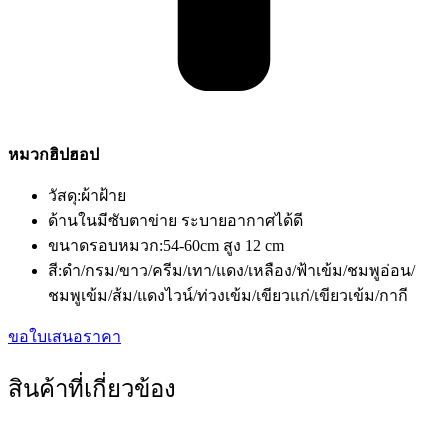
หมวกฮิปฮอป
วัสดุ:ผ้าฝ้าย
ด้านในมีซับตาข่าย ระบายอากาศได้ดี
ขนาดรอบหมวก:54-60cm สูง 12 cm
สี:ดำ/กรม/ขาว/ครีม/เทา/แดง/เหลือง/ฟ้าเข้ม/ชมพูอ่อน/
ชมพูเข้ม/ส้ม/แดงไวน์/ท่วงเข้ม/เขียวแก่/เขียวเข้ม/กากี
ขอใบเสนอราคา
สินค้าที่เกี่ยวข้อง