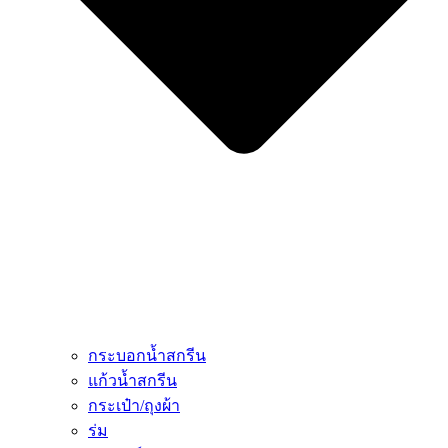
กระบอกน้ำสกรีน
แก้วน้ำสกรีน
กระเป๋า/ถุงผ้า
ร่ม