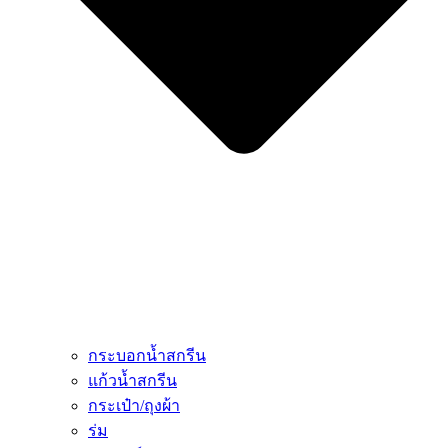
กระบอกน้ำสกรีน
แก้วน้ำสกรีน
กระเป๋า/ถุงผ้า
ร่ม