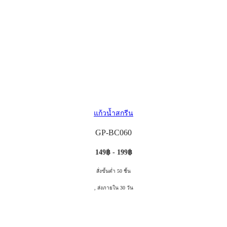
แก้วน้ำสกรีน
GP-BC060
149฿ - 199฿
สั่งขั้นต่ำ 50 ชิ้น
, ส่งภายใน 30 วัน