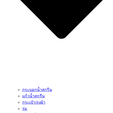
กระบอกน้ำสกรีน
แก้วน้ำสกรีน
กระเป๋า/ถุงผ้า
ร่ม