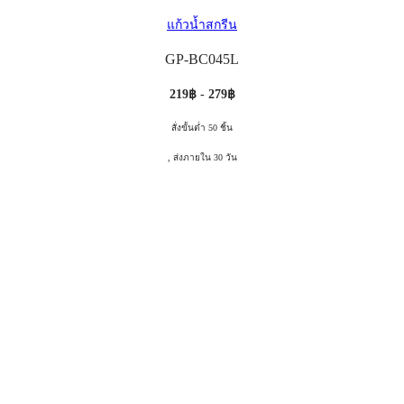
แก้วน้ำสกรีน
GP-BC045L
219฿ - 279฿
สั่งขั้นต่ำ 50 ชิ้น
, ส่งภายใน 30 วัน