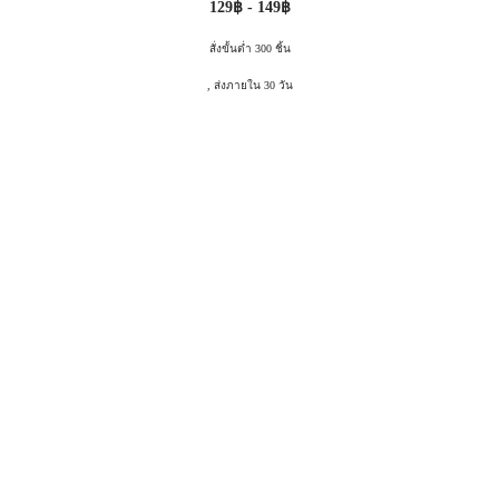
129฿ - 149฿
สั่งขั้นต่ำ 300 ชิ้น
, ส่งภายใน 30 วัน