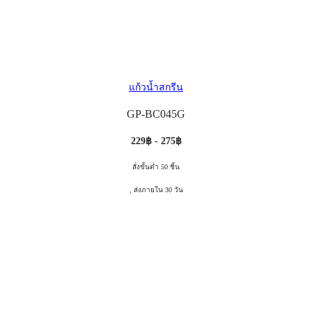
แก้วน้ำสกรีน
GP-BC045G
229฿ - 275฿
สั่งขั้นต่ำ 50 ชิ้น
, ส่งภายใน 30 วัน