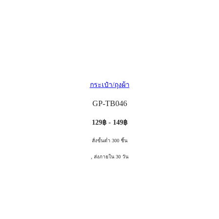
กระเป๋า/ถุงผ้า
GP-TB046
129฿ - 149฿
สั่งขั้นต่ำ 300 ชิ้น
, ส่งภายใน 30 วัน