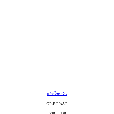
แก้วน้ำสกรีน
GP-BC045G
229฿ - 275฿