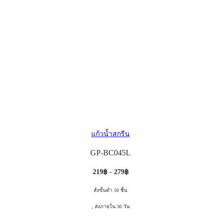
แก้วน้ำสกรีน
GP-BC045L
219฿ - 279฿
สั่งขั้นต่ำ 50 ชิ้น
, ส่งภายใน 30 วัน