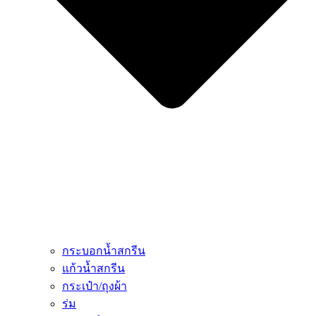
กระบอกน้ำสกรีน
แก้วน้ำสกรีน
กระเป๋า/ถุงผ้า
ร่ม