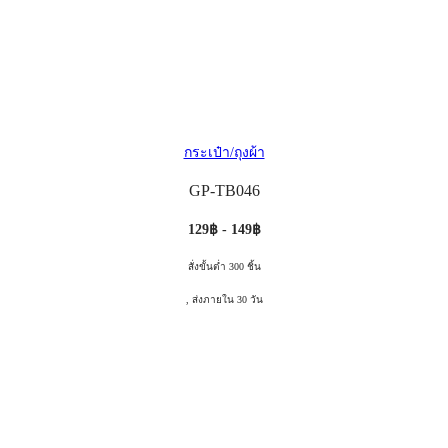
กระเป๋า/ถุงผ้า
GP-TB046
129฿ - 149฿
สั่งขั้นต่ำ 300 ชิ้น
, ส่งภายใน 30 วัน