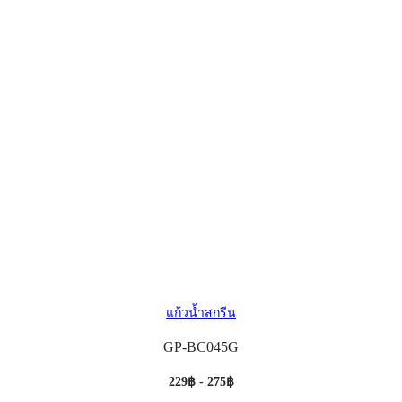
แก้วน้ำสกรีน
GP-BC045G
229฿ - 275฿