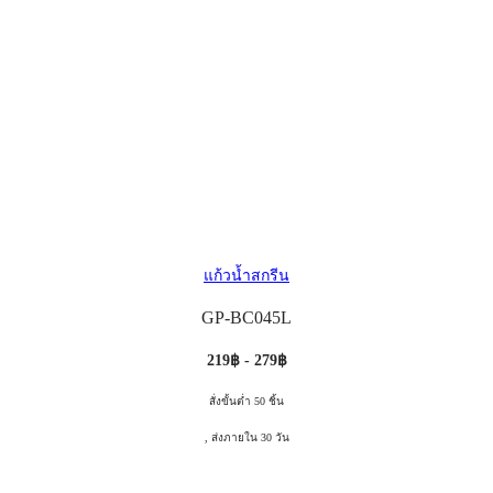
แก้วน้ำสกรีน
GP-BC045L
219฿ - 279฿
สั่งขั้นต่ำ 50 ชิ้น
, ส่งภายใน 30 วัน