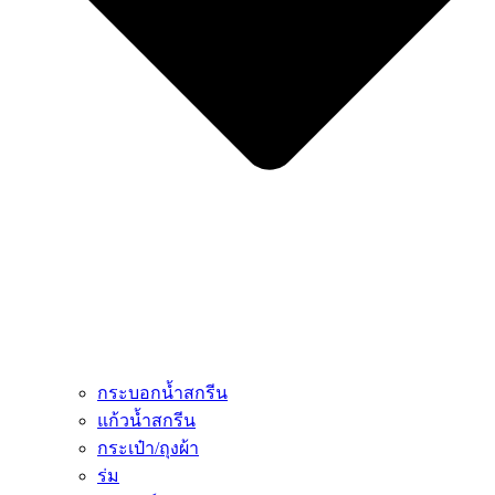
กระบอกน้ำสกรีน
แก้วน้ำสกรีน
กระเป๋า/ถุงผ้า
ร่ม