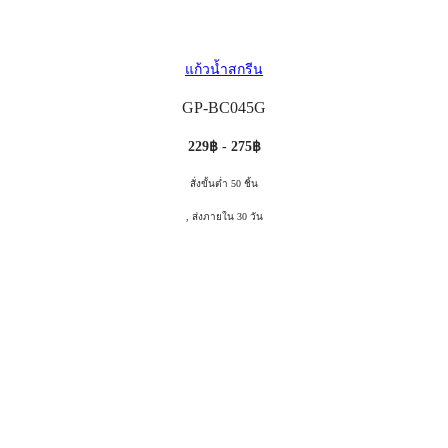
แก้วน้ำสกรีน
GP-BC045G
229฿ - 275฿
สั่งขั้นต่ำ 50 ชิ้น
, ส่งภายใน 30 วัน