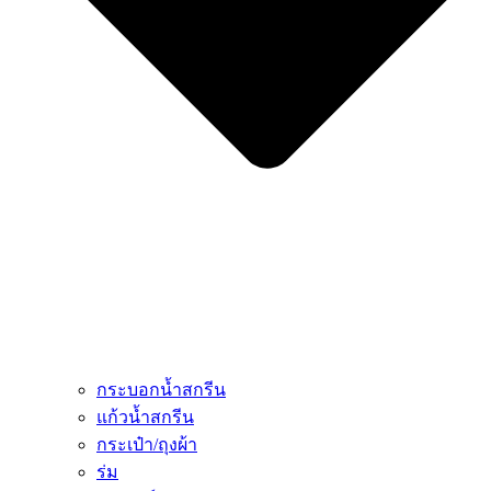
กระบอกน้ำสกรีน
แก้วน้ำสกรีน
กระเป๋า/ถุงผ้า
ร่ม