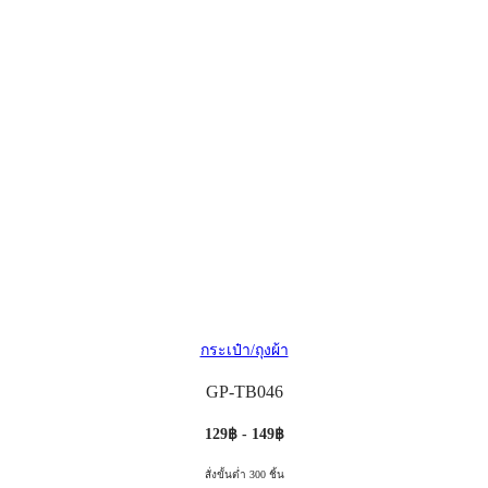
กระเป๋า/ถุงผ้า
GP-TB046
129฿ - 149฿
สั่งขั้นต่ำ 300 ชิ้น