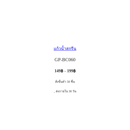
แก้วน้ำสกรีน
GP-BC060
149฿ - 199฿
สั่งขั้นต่ำ 50 ชิ้น
, ส่งภายใน 30 วัน