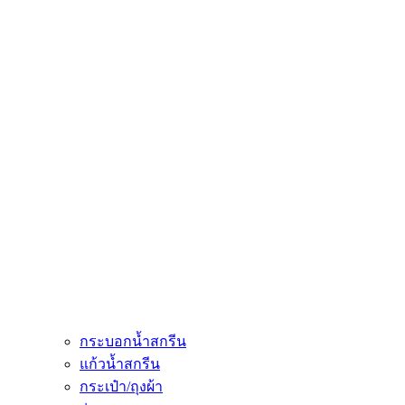
กระบอกน้ำสกรีน
แก้วน้ำสกรีน
กระเป๋า/ถุงผ้า