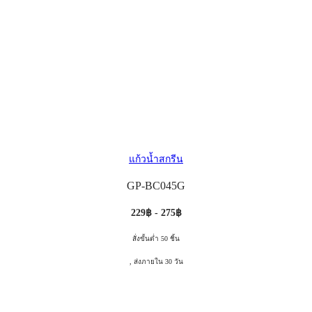
แก้วน้ำสกรีน
GP-BC045G
229฿ - 275฿
สั่งขั้นต่ำ 50 ชิ้น
, ส่งภายใน 30 วัน