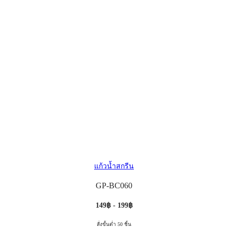
แก้วน้ำสกรีน
GP-BC060
149฿ - 199฿
สั่งขั้นต่ำ 50 ชิ้น