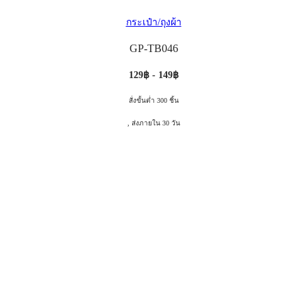
กระเป๋า/ถุงผ้า
GP-TB046
129฿ - 149฿
สั่งขั้นต่ำ 300 ชิ้น
, ส่งภายใน 30 วัน