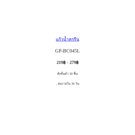
แก้วน้ำสกรีน
GP-BC045L
219฿ - 279฿
สั่งขั้นต่ำ 50 ชิ้น
, ส่งภายใน 30 วัน