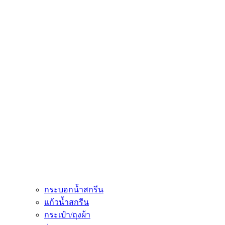
กระบอกน้ำสกรีน
แก้วน้ำสกรีน
กระเป๋า/ถุงผ้า