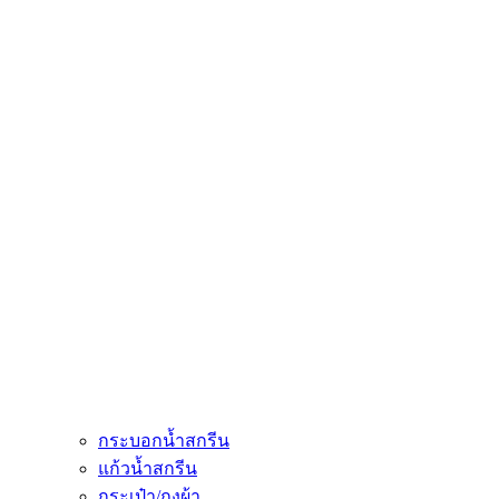
กระบอกน้ำสกรีน
แก้วน้ำสกรีน
กระเป๋า/ถุงผ้า